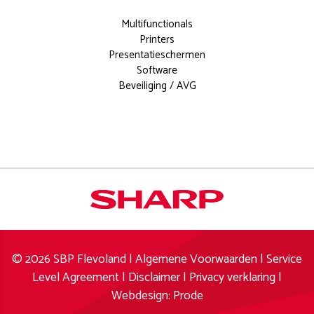
Multifunctionals
Printers
Presentatieschermen
Software
Beveiliging / AVG
Documentoplossingen voor elk
modern kantoor.
Meer weten?
info
© 2026 SBP Flevoland |
Algemene Voorwaarden
|
Service
aanvragen
Level Agreement
|
Disclaimer
|
Privacy verklaring
|
Webdesign: Prode