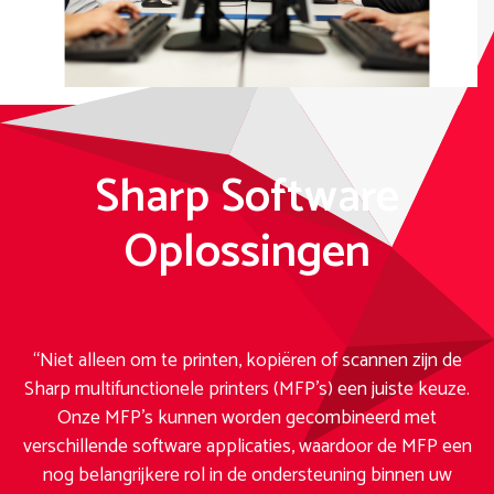
Sharp Software
Oplossingen
“Niet alleen om te printen, kopiëren of scannen zijn de
Sharp multifunctionele printers (MFP’s) een juiste keuze.
Onze MFP’s kunnen worden gecombineerd met
verschillende software applicaties, waardoor de MFP een
nog belangrijkere rol in de ondersteuning binnen uw