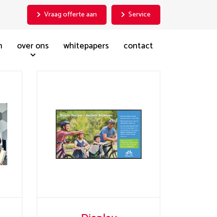
Vraag offerte aan
Service
n
over ons
whitepapers
contact