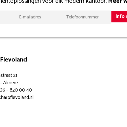
entoplossingen voor elk modern kantoor.
Meer 
info
Flevoland
straat 21
NC Almere
)36 – 820 00 40
harpflevoland.nl