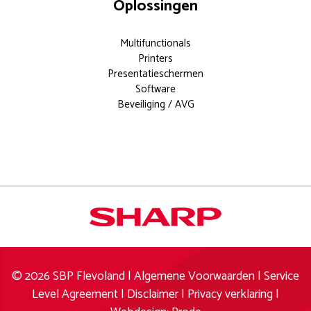
Oplossingen
Multifunctionals
Printers
Presentatieschermen
Software
Beveiliging / AVG
Documentoplossingen voor elk
modern kantoor.
Meer weten?
info
© 2026 SBP Flevoland |
Algemene Voorwaarden
|
Service
aanvragen
Level Agreement
|
Disclaimer
|
Privacy verklaring
|