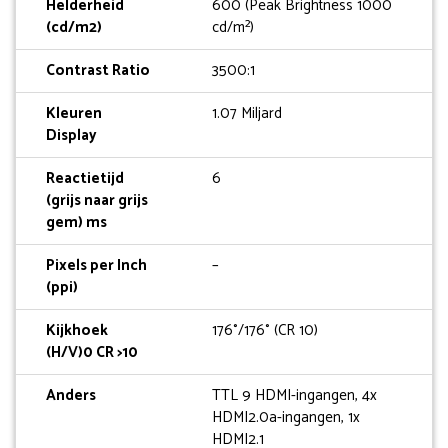
Helderheid
600 (Peak Brightness 1000
(cd/m2)
cd/m²)
Contrast Ratio
3500:1
Kleuren
1.07 Miljard
Display
Reactietijd
6
(grijs naar grijs
gem) ms
Pixels per Inch
–
(ppi)
Kijkhoek
176°/176° (CR 10)
(H/V)0 CR >10
Anders
TTL 9 HDMI-ingangen, 4x
HDMI2.0a-ingangen, 1x
HDMI2.1