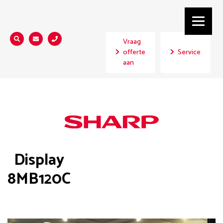
Vraag
Zoeken...
offerte
Service
aan
Display
8MB120C