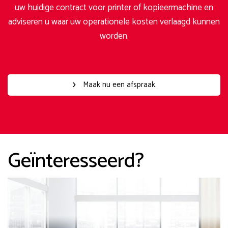
uw huidige contract voor printer of kopieermachine en
adviseren u waar uw operationele kosten verlaagd kunnen
worden.
Maak nu een afspraak
Geïnteresseerd?