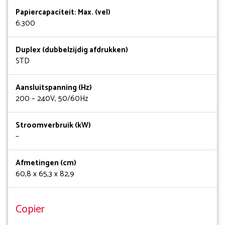
Papiercapaciteit: Max. (vel)
6.300
Duplex (dubbelzijdig afdrukken)
STD
Aansluitspanning (Hz)
200 – 240V, 50/60Hz
Stroomverbruik (kW)
–
Afmetingen (cm)
60,8 x 65,3 x 82,9
Copier