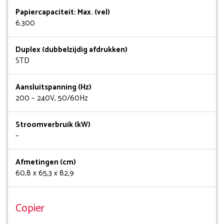
Papiercapaciteit: Max. (vel)
6.300
Duplex (dubbelzijdig afdrukken)
STD
Aansluitspanning (Hz)
200 – 240V, 50/60Hz
Stroomverbruik (kW)
–
Afmetingen (cm)
60,8 x 65,3 x 82,9
Copier