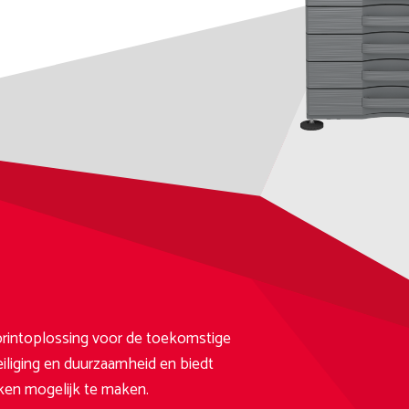
 printoplossing voor de toekomstige
veiliging en duurzaamheid en biedt
erken mogelijk te maken.