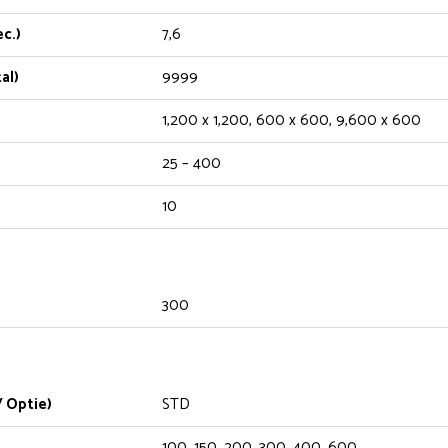
c.)
7,6
al)
9999
1,200 x 1,200, 600 x 600, 9,600 x 600
25 – 400
10
300
 Optie)
STD
100, 150, 200, 300, 400, 600