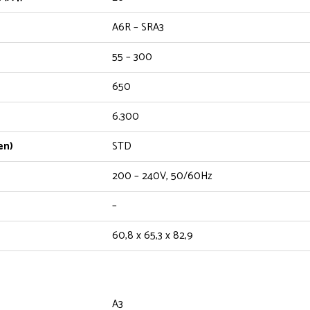
A6R – SRA3
55 – 300
650
6.300
en)
STD
200 – 240V, 50/60Hz
–
60,8 x 65,3 x 82,9
A3