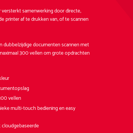
ersterkt samenwerking door directe,
e printer af te drukken van, of te scannen
an dubbelzijdige documenten scannen met
 maximaal 300 vellen om grote opdrachten
kleur
documentopslag
300 vellen
nieke multi-touch bediening en easy
et cloudgebaseerde