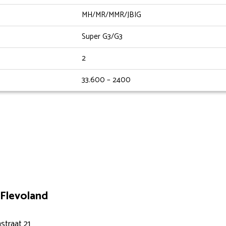
MH/MR/MMR/JBIG
Super G3/G3
2
33.600 – 2400
Flevoland
straat 21