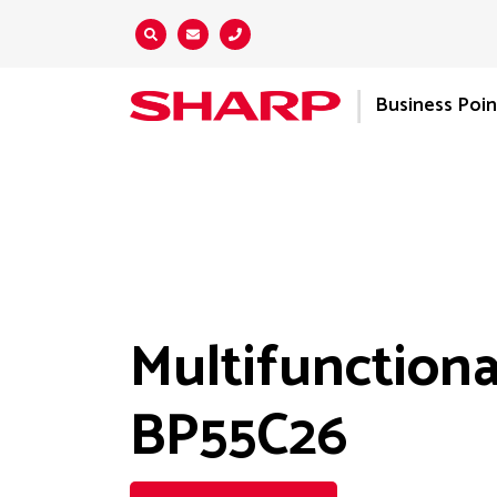
Zoeken...
Business Poin
Multifunctiona
BP55C26