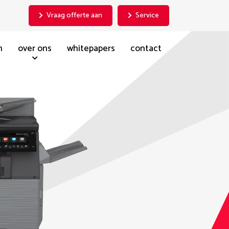
Vraag offerte aan
Service
n
over ons
whitepapers
contact