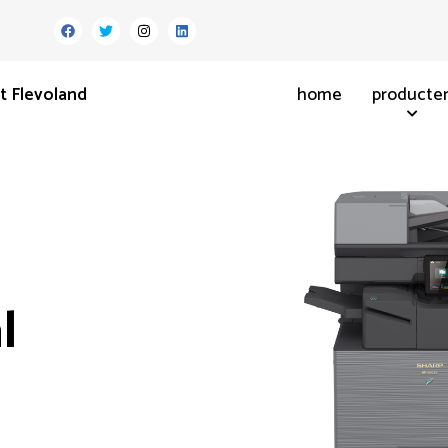
t Flevoland
home
producte
l