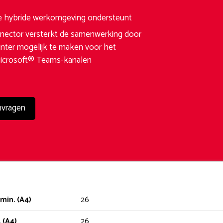
de hybride werkomgeving ondersteunt
ector versterkt de samenwerking door
rinter mogelijk te maken voor het
Microsoft® Teams-kanalen
nvragen
min. (A4)
26
 (A4)
26