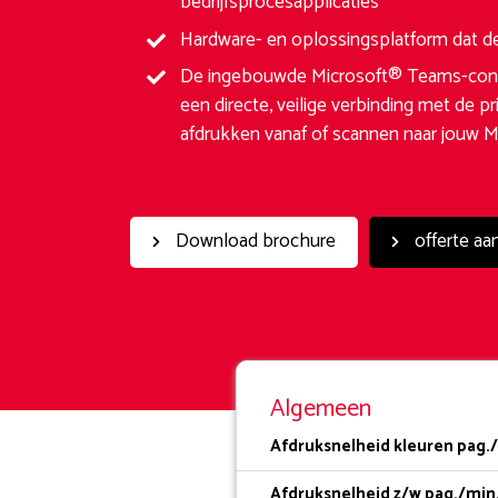
bedrijfsprocesapplicaties
Hardware- en oplossingsplatform dat 
De ingebouwde Microsoft® Teams-conn
een directe, veilige verbinding met de p
afdrukken vanaf of scannen naar jouw 
Download brochure
offerte aa
Algemeen
Afdruksnelheid kleuren pag./
Afdruksnelheid z/w pag./min.