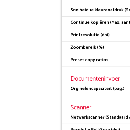
Snelheid 1e kleurenafdruk (Se
Continue kopiëren (Max. aant
Printresolutie (dpi)
Zoombereik (%)
Preset copy ratios
Documenteninvoer
Orginelencapaciteit (pag.)
Scanner
Netwerkscanner (Standaard /
Resolutie Pull-Scan (dpi)