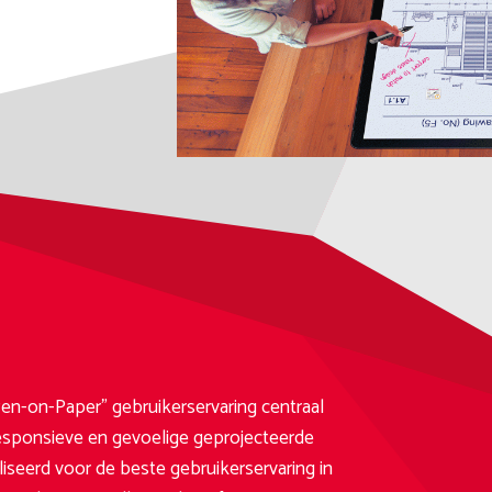
en-on-Paper” gebruikerservaring centraal
 responsieve en gevoelige geprojecteerde
iseerd voor de beste gebruikerservaring in