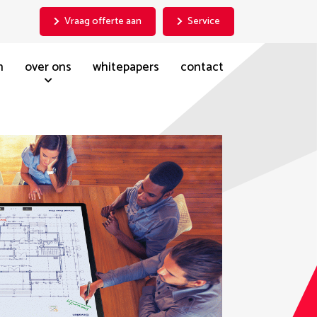
Vraag offerte aan
Service
n
over ons
whitepapers
contact