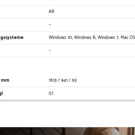
AR
–
ingssysteme
Windows 10, Windows 8, Windows 7, Mac O
–
) mm
1613 / 941 / 93
g)
57