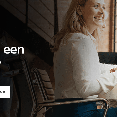
 een

?
ice