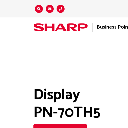
Zoeken...
Business Poin
Display
PN-70TH5