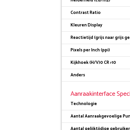
Helderheid (cd/m2)
Contrast Ratio
Kleuren Display
Reactietijd (grijs naar grijs 
Pixels per Inch (ppi)
Kijkhoek (H/V)0 CR >10
Anders
Aanraakinterface Speci
Technologie
Aantal Aanraakgevoelige Pu
Aantal gelijktijdige gebruike