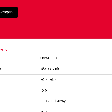
nvragen
ens
UV2A LCD
)
3840 x 2160
70 / 176.7
16:9
LED / Full Array