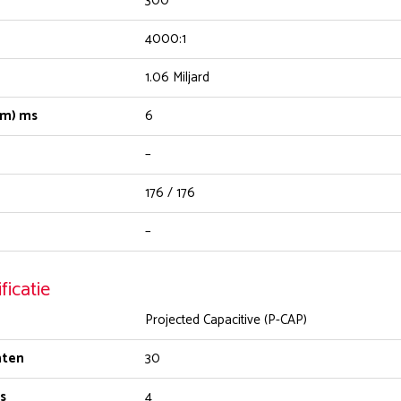
300
4000:1
1.06 Miljard
gem) ms
6
–
176 / 176
–
ficatie
Projected Capacitive (P-CAP)
nten
30
rs
4