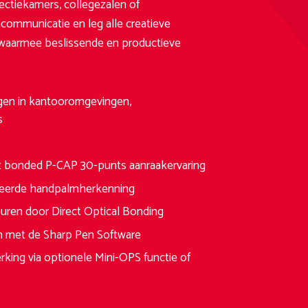
rectiekamers, collegezalen of
communicatie en leg alle creatieve
n waarmee beslissende en productieve
gen in kantooromgevingen,
s
ct bonded P-CAP 30-punts aanraakervaring
egreerde handpalmherkenning
uren door Direct Optical Bonding
en met de Sharp Pen Software
ng via optionele Mini-OPS functie of