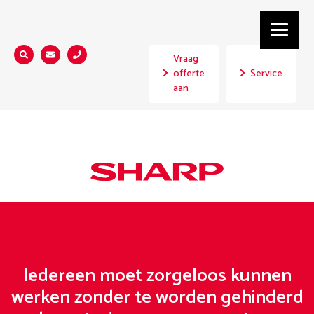
Vraag
Zoeken...
offerte
Service
aan
Iedereen moet zorgeloos kunnen
werken zonder te worden gehinderd